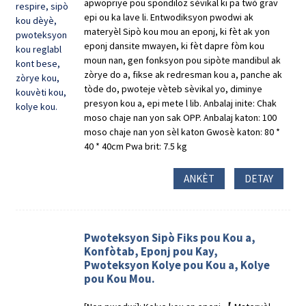
apwopriye pou spondiloz sèvikal ki pa twò grav
epi ou ka lave li. Entwodiksyon pwodwi ak
materyèl Sipò kou mou an eponj, ki fèt ak yon
eponj dansite mwayen, ki fèt dapre fòm kou
moun nan, gen fonksyon pou sipòte mandibul ak
zòrye do a, fikse ak redresman kou a, panche ak
tòde do, pwoteje vèteb sèvikal yo, diminye
presyon kou a, epi mete l lib. Anbalaj inite: Chak
moso chaje nan yon sak OPP. Anbalaj katon: 100
moso chaje nan yon sèl katon Gwosè katon: 80 *
40 * 40cm Pwa brit: 7.5 kg
ANKÈT
DETAY
Pwoteksyon Sipò Fiks pou Kou a,
Konfòtab, Eponj pou Kay,
Pwoteksyon Kolye pou Kou a, Kolye
pou Kou Mou.