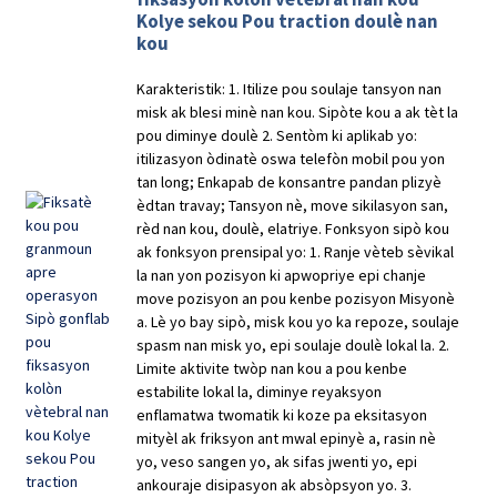
Kolye sekou Pou traction doulè nan
kou
Karakteristik: 1. Itilize pou soulaje tansyon nan
misk ak blesi minè nan kou. Sipòte kou a ak tèt la
pou diminye doulè 2. Sentòm ki aplikab yo:
itilizasyon òdinatè oswa telefòn mobil pou yon
tan long; Enkapab de konsantre pandan plizyè
èdtan travay; Tansyon nè, move sikilasyon san,
rèd nan kou, doulè, elatriye. Fonksyon sipò kou
ak fonksyon prensipal yo: 1. Ranje vèteb sèvikal
la nan yon pozisyon ki apwopriye epi chanje
move pozisyon an pou kenbe pozisyon Misyonè
a. Lè yo bay sipò, misk kou yo ka repoze, soulaje
spasm nan misk yo, epi soulaje doulè lokal la. 2.
Limite aktivite twòp nan kou a pou kenbe
estabilite lokal la, diminye reyaksyon
enflamatwa twomatik ki koze pa eksitasyon
mityèl ak friksyon ant mwal epinyè a, rasin nè
yo, veso sangen yo, ak sifas jwenti yo, epi
ankouraje disipasyon ak absòpsyon yo. 3.