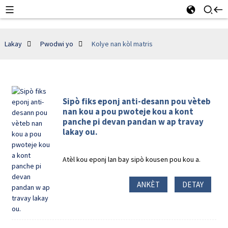
Lakay
Pwodwi yo
Kolye nan kòl matris
Sipò fiks eponj anti-desann pou vèteb
nan kou a pou pwoteje kou a kont
panche pi devan pandan w ap travay
lakay ou.
Atèl kou eponj lan bay sipò kousen pou kou a.
ANKÈT
DETAY