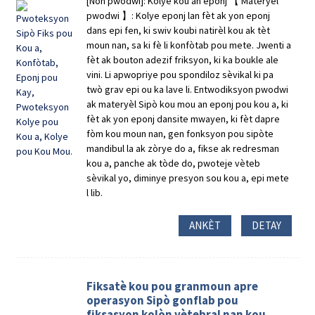
[Non pwodwi]: Kolye kou an eponj 【 Materyèl
pwodwi 】: Kolye eponj lan fèt ak yon eponj
dans epi fen, ki swiv koubi natirèl kou ak tèt
moun nan, sa ki fè li konfòtab pou mete. Jwenti a
fèt ak bouton adezif friksyon, ki ka boukle ale
vini. Li apwopriye pou spondiloz sèvikal ki pa
twò grav epi ou ka lave li. Entwodiksyon pwodwi
ak materyèl Sipò kou mou an eponj pou kou a, ki
fèt ak yon eponj dansite mwayen, ki fèt dapre
fòm kou moun nan, gen fonksyon pou sipòte
mandibul la ak zòrye do a, fikse ak redresman
kou a, panche ak tòde do, pwoteje vèteb
sèvikal yo, diminye presyon sou kou a, epi mete
l lib.
ANKÈT
DETAY
Fiksatè kou pou granmoun apre
operasyon Sipò gonflab pou
fiksasyon kolòn vètebral nan kou