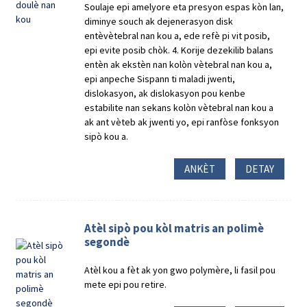
Soulaje epi amelyore eta presyon espas kòn lan,
diminye souch ak dejenerasyon disk
entèvètebral nan kou a, ede refè pi vit posib,
epi evite posib chòk. 4. Korije dezekilib balans
entèn ak ekstèn nan kolòn vètebral nan kou a,
epi anpeche Sispann ti maladi jwenti,
dislokasyon, ak dislokasyon pou kenbe
estabilite nan sekans kolòn vètebral nan kou a
ak ant vèteb ak jwenti yo, epi ranfòse fonksyon
sipò kou a.
ANKÈT
DETAY
Atèl sipò pou kòl matris an polimè
segondè
Atèl kou a fèt ak yon gwo polymère, li fasil pou
mete epi pou retire.