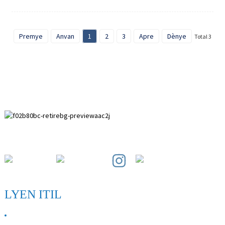
Premye
Anvan
1
2
3
Apre
Dènye
Total 3
Zòn Devlopman Paihuai, Konte Anping, Pwovens Hebei.
LYEN ITIL
SOU NOU