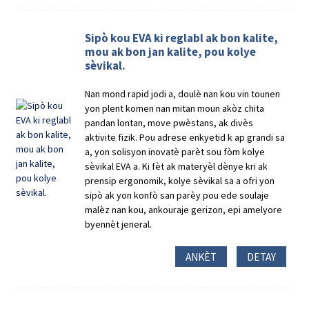
Sipò kou EVA ki reglabl ak bon kalite,
mou ak bon jan kalite, pou kolye
sèvikal.
Nan mond rapid jodi a, doulè nan kou vin tounen
yon plent komen nan mitan moun akòz chita
pandan lontan, move pwèstans, ak divès
aktivite fizik. Pou adrese enkyetid k ap grandi sa
a, yon solisyon inovatè parèt sou fòm kolye
sèvikal EVA a. Ki fèt ak materyèl dènye kri ak
prensip ergonomik, kolye sèvikal sa a ofri yon
sipò ak yon konfò san parèy pou ede soulaje
malèz nan kou, ankouraje gerizon, epi amelyore
byennèt jeneral.
ANKÈT
DETAY