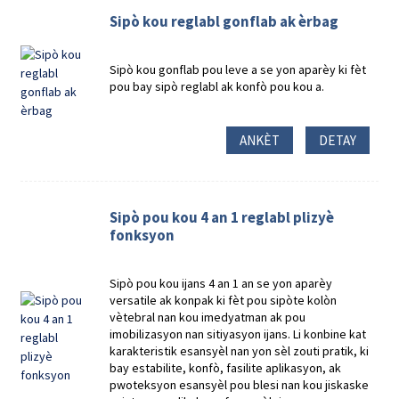
Sipò kou reglabl gonflab ak èrbag
Sipò kou gonflab pou leve a se yon aparèy ki fèt
pou bay sipò reglabl ak konfò pou kou a.
ANKÈT
DETAY
Sipò pou kou 4 an 1 reglabl plizyè
fonksyon
Sipò pou kou ijans 4 an 1 an se yon aparèy
versatile ak konpak ki fèt pou sipòte kolòn
vètebral nan kou imedyatman ak pou
imobilizasyon nan sitiyasyon ijans. Li konbine kat
karakteristik esansyèl nan yon sèl zouti pratik, ki
bay estabilite, konfò, fasilite aplikasyon, ak
pwoteksyon esansyèl pou blesi nan kou jiskaske