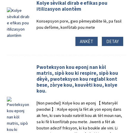
Kolye sèvikal dirab e efikas pou
itilizasyon alontèm
Konsepsyon pore, gwo pèmeyabilite lè, pa fasil
pou defòme, konfòtab pou mete
ANKÈT
DETAY
Pwoteksyon kou eponj nan kòl
matris, sipò kou ki respire, sipò kou
dèyè, pwoteksyon kou reglabl kont
bese, zòrye kou, kouvèti kou, kolye
kou.
[Non pwodwi]: Kolye kou an eponj 【 Materyèl
pwodwi 】: Kolye eponj la fèt ak yon eponj dans
ak fen, ki swiv koubi natirèl kou ak tèt moun nan,
sa ki fè li konfòtab pou mete. Jwenti a fèt ak
bouton adezif friksyon, ki ka boukle ale vini. Li