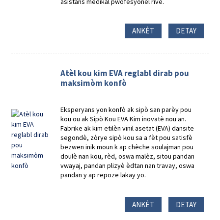
asistans medikal pwofesyonèl rive.
ANKÈT
DETAY
Atèl kou kim EVA reglabl dirab pou
maksimòm konfò
Eksperyans yon konfò ak sipò san parèy pou
kou ou ak Sipò Kou EVA Kim inovatè nou an.
Fabrike ak kim etilèn vinil asetat (EVA) dansite
segondè, zòrye sipò kou sa a fèt pou satisfè
bezwen inik moun k ap chèche soulajman pou
doulè nan kou, rèd, oswa malèz, sitou pandan
vwayaj, pandan plizyè èdtan nan travay, oswa
pandan y ap repoze lakay yo.
ANKÈT
DETAY