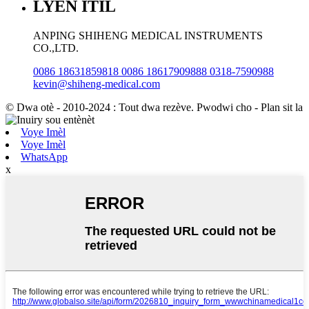
LYEN ITIL
ANPING SHIHENG MEDICAL INSTRUMENTS
CO.,LTD.
0086 18631859818 0086 18617909888 0318-7590988
kevin@shiheng-medical.com
© Dwa otè - 2010-2024 : Tout dwa rezève. Pwodwi cho - Plan sit la
Voye Imèl
Voye Imèl
WhatsApp
x