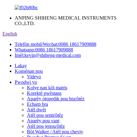
ANPING SHIHENG MEDICAL INSTRUMENTS
CO.,LTD.
English
Telefòn mobil/Wechat:
0086 18617909888
Whatsapp:
0086 18617909888
Imèl:
kevin@shiheng-medical.com
Lakay
Konsènan nou
Videyo
Pwodwi yo
Kolye nan kòl matris
Korektè pwèstans
Aparèy òtopedik pou bra/òtèz
Echarp bra
Atèl dwèt
Atèl pou senti/òtèz
Aparèy pou vant
Atèl pou jenou/òtèz
Bòt Walker / Atèl pou cheviy