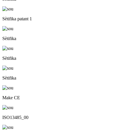
Sètifika patant 1
Sètifika
Sètifika
Sètifika
Make CE
ISO13485_00