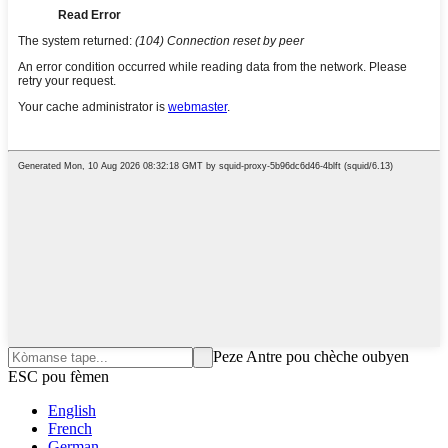
Peze Antre pou chèche oubyen
ESC pou fèmen
English
French
German