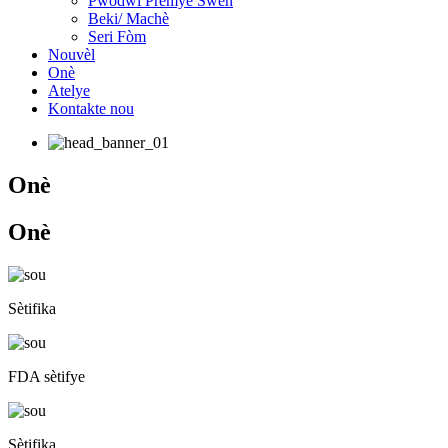
Pwodwi Premye Swen
Beki/ Machè
Seri Fòm
Nouvèl
Onè
Atelye
Kontakte nou
Onè
Onè
Sètifika
FDA sètifye
Sètifika