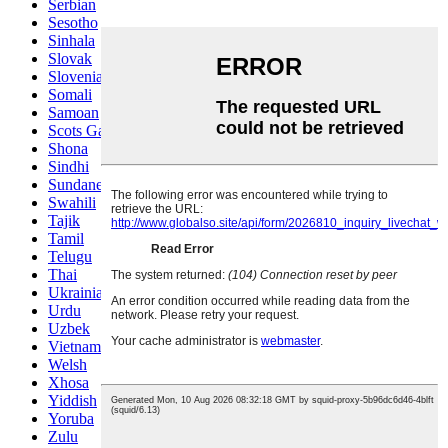
Serbian
Sesotho
Sinhala
Slovak
Slovenian
Somali
Samoan
Scots Gaelic
Shona
Sindhi
Sundanese
Swahili
Tajik
Tamil
Telugu
Thai
Ukrainian
Urdu
Uzbek
Vietnamese
Welsh
Xhosa
Yiddish
Yoruba
Zulu