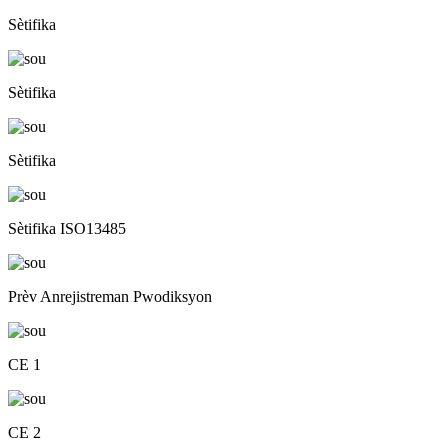
Sètifika
Sètifika
Sètifika
Sètifika ISO13485
Prèv Anrejistreman Pwodiksyon
CE 1
CE 2